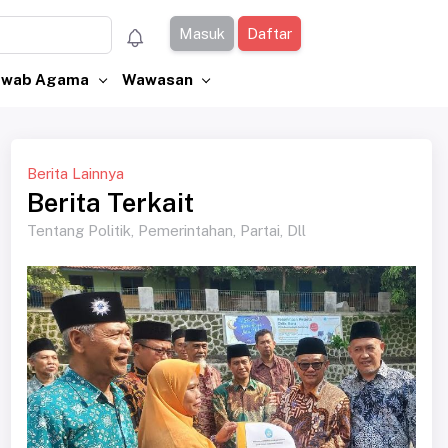
Masuk
Daftar
Jawab Agama
Wawasan
Berita Lainnya
Berita Terkait
Tentang Politik, Pemerintahan, Partai, Dll