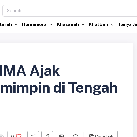
larah
Humaniora
Khazanah
Khutbah
Tanya 
MMA Ajak
emimpin di Tengah
0
Copy Link