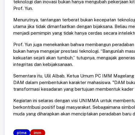
teknologi dan inovasi bukan hanya mengubah pekerjaan kita,
Prof. Yun.
Menurutnya, tantangan terberat bukan kecepatan teknologi,
utama jika tidak dimanfaatkan dengan bijaksana. Beliau m
menjadi pemimpin yang tidak hanya cerdas secara intelektual
Prof. Yun juga menekankan bahwa membangun peradaban be
bukan hanya mengejar prestasi teknologi. “Bangunlah masa 
kekuatan sejati akan tumbuh,” tutupnya, mengajak genera
integritas dan kebijaksanaan.
Sementara itu, Ulil Albab, Ketua Umum PC IMM Magelang
DAM dalam pembentukan karakter mahasiswa. "DAM bukan 
transformasi kesadaran yang bertujuan membentuk kader yan
Kegiatan ini selaras dengan visi UNIMMA untuk membentuk 
berkontribusi positif bagi masyarakat. Sebagaimana simbol 
muda yang diharapkan akan menciptakan peradaban baru di
ptma
imm