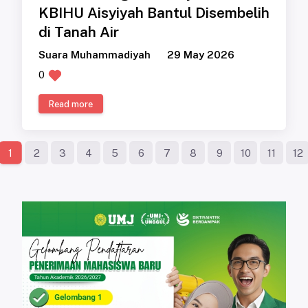
KBIHU Aisyiyah Bantul Disembelih
di Tanah Air
Suara Muhammadiyah
29 May 2026
0
Read more
2
3
4
5
6
7
8
9
10
11
12
1