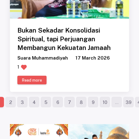
Bukan Sekadar Konsolidasi
Spiritual, tapi Perjuangan
Membangun Kekuatan Jamaah
Suara Muhammadiyah
17 March 2026
1
Read more
2
3
4
5
6
7
8
9
10
...
39