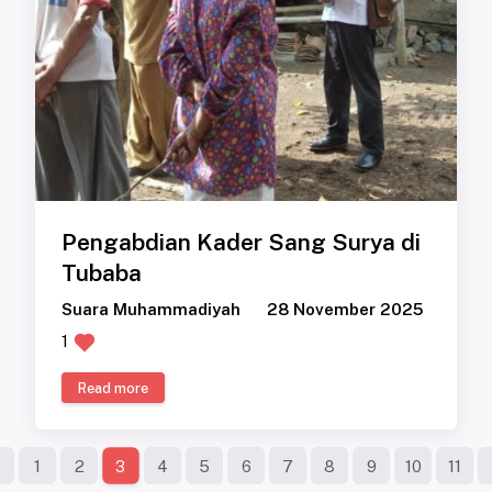
Pengabdian Kader Sang Surya di
Tubaba
Suara Muhammadiyah
28 November 2025
1
Read more
1
2
4
5
6
7
8
9
10
11
3