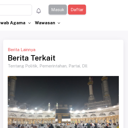
Masuk
Daftar
Jawab Agama
Wawasan
Berita Lainnya
Berita Terkait
Tentang Politik, Pemerintahan, Partai, Dll