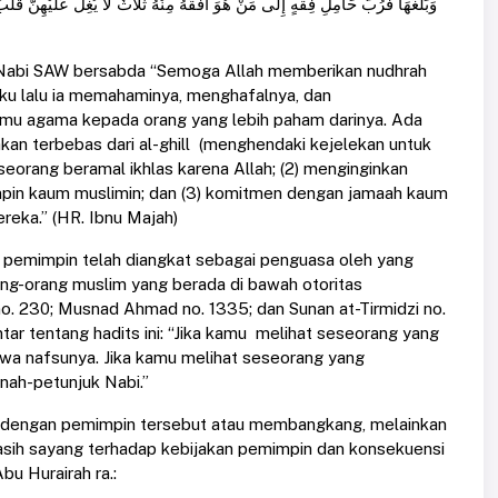
وَبَلَّغَهَا فَرُبَّ حَامِلِ فِقْهٍ إِلَى مَنْ هُوَ أَفْقَهُ مِنْهُ ثَلَاثٌ لَا يُغِلُّ عَلَيْهِنَّ قَ
, Nabi SAW bersabda “Semoga Allah memberikan nudhrah
ku lalu ia memahaminya, menghafalnya, dan
u agama kepada orang yang lebih paham darinya. Ada
 akan terbebas dari al-ghill (menghendaki kejelekan untuk
eseorang beramal ikhlas karena Allah; (2) menginginkan
pin kaum muslimin; dan (3) komitmen dengan jamaah kaum
reka.” (HR. Ibnu Majah)
ng pemimpin telah diangkat sebagai penguasa oleh yang
ng-orang muslim yang berada di bawah otoritas
o. 230; Musnad Ahmad no. 1335; dan Sunan at-Tirmidzi no.
r tentang hadits ini: “Jika kamu melihat seseorang yang
wa nafsunya. Jika kamu melihat seseorang yang
nah-petunjuk Nabi.”
ka dengan pemimpin tersebut atau membangkang, melainkan
asih sayang terhadap kebijakan pemimpin dan konsekuensi
bu Hurairah ra.: