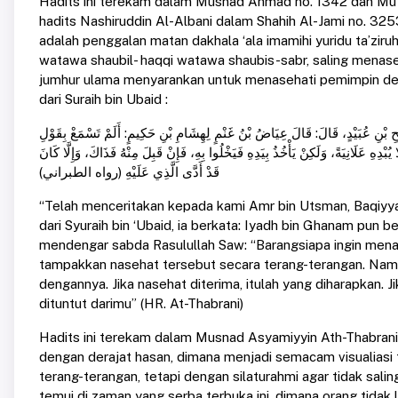
Hadits ini terekam dalam Musnad Ahmad no. 1342 dan Mu’ja
hadits Nashiruddin Al-Albani dalam Shahih Al-Jami no. 3253
adalah penggalan matan dakhala ‘ala imamihi yuridu ta’zir
watawa shaubil- haqqi watawa shaubis-sabr, saling menas
jumhur ulama menyarankan untuk menasehati pemimpin den
dari Suraih bin Ubaid :
يْحِ بْنِ عُبَيْدٍ، قَالَ: قَالَ عِيَاضُ بْنُ غَنْمٍ لِهِشَامِ بْنِ حَكِيمٍ: أَلَمْ تَسْمَعْ بِقَوْلِ
هِ عَلَانِيَةً، وَلَكِنْ يَأْخُذُ بِيَدِهِ فَيَخْلُوا بِهِ، فَإِنْ قَبِلَ مِنْهُ فَذَاكَ، وَإِلَّا كَانَ
قَدْ أَدَّى الَّذِي عَلَيْهِ (رواه الطبراني)
“Telah menceritakan kepada kami Amr bin Utsman, Baqiyya
dari Syuraih bin ‘Ubaid, ia berkata: Iyadh bin Ghanam pun
mendengar sabda Rasulullah Saw: “Barangsiapa ingin mena
tampakkan nasehat tersebut secara terang-terangan. Nam
dengannya. Jika nasehat diterima, itulah yang diharapkan. 
dituntut darimu” (HR. At-Thabrani)
Hadits ini terekam dalam Musnad Asyamiyyin Ath-Thabrani
dengan derajat hasan, dimana menjadi semacam visualiasi 
terang-terangan, tetapi dengan silaturahmi agar tidak salin
temui di zaman yang serba terbuka ini, dimana orang tidak