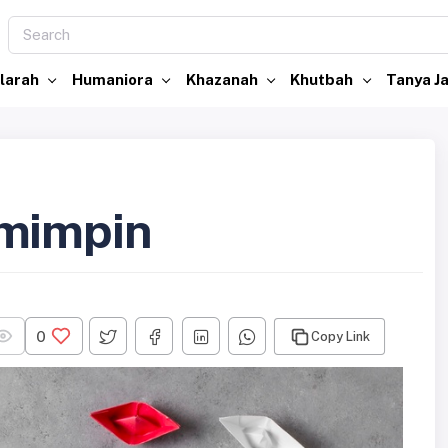
larah
Humaniora
Khazanah
Khutbah
Tanya 
emimpin
0
Copy Link