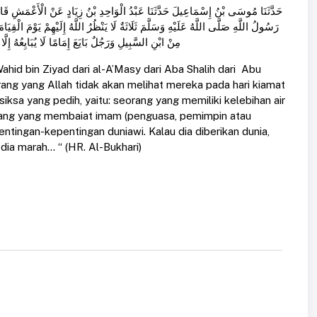
حَدَّثَنَا مُوسَى بْنُ إِسْمَاعِيلَ حَدَّثَنَا عَبْدُ الْوَاحِدِ بْنُ زِيَادٍ عَنْ الْأَعْمَشِ ق
رَسُولُ اللَّهِ صَلَّى اللَّهُ عَلَيْهِ وَسَلَّمَ ثَلَاثَةٌ لَا يَنْظُرُ اللَّهُ إِلَيْهِمْ يَوْمَ الْقِ
مِنْ ابْنِ السَّبِيلِ وَرَجُلٌ بَايَعَ إِمَامًا لَا يُبَايِعُهُ)
hid bin Ziyad dari al-A’Masy dari Aba Shalih dari Abu
orang yang Allah tidak akan melihat mereka pada hari kiamat
ksa yang pedih, yaitu: seorang yang memiliki kelebihan air
eorang yang membaiat imam (penguasa, pemimpin atau
ntingan-kepentingan duniawi. Kalau dia diberikan dunia,
 dia marah… “ (HR. Al-Bukhari)