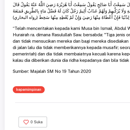
َالَ سَمِعْتُ أَبَا صَالِحٍ يَقُولُ سَمِعْتُ أَبَا هُرَيْرَةَ رَضِيَ اللَّهُ عَنْهُ يَقُولُ قَالَ
يَامَةِ وَلَا يُزَكِّيهِمْ وَلَهُمْ عَذَابٌ أَلِيمٌ رَجُلٌ كَانَ لَهُ فَضْلُ مَاءٍ بِالطَّرِيقِ فَمَنَعَهُ
 إِلَّا لِدُنْيَا فَإِنْ أَعْطَاهُ مِنْهَا رَضِيَ وَإِنْ لَمْ يُعْطِهِ مِنْهَا سَخِطَ (رواه البخاري
“Telah menceritakan kepada kami Musa bin Ismail, Abdul Wa
Hurairah ra. dimana Rasulullah Saw. bersabda: "Tiga jenis 
dan tidak mensucikan mereka dan bagi mereka disediakan si
di jalan lalu dia tidak memberikannya kepada musafir; s
pemerintah) dan dia tidak membaiatnya kecuali karena kepe
kalau dia diberikan dunia dia ridha kepadanya dan bila tidak
Sumber: Majalah SM No 19 Tahun 2020
kepemimpinan
0
Suka