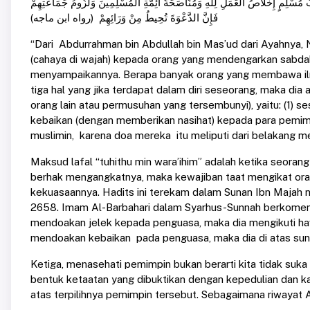
لْبُ مُسْلِمٍ إِخْلَاصُ الْعَمَلِ لِلَّهِ وَمُنَاصَحَةُ أَئِمَّةِ الْمُسْلِمِينَ وَلُزُومُ جَمَاعَتِهِمْ
فَإِنَّ الدَّعْوَةَ تُحِيطُ مِنْ وَرَائِهِمْ (رواه ابن ماجه)
“Dari Abdurrahman bin Abdullah bin Mas’ud dari Ayahnya
(cahaya di wajah) kepada orang yang mendengarkan sabda
menyampaikannya. Berapa banyak orang yang membawa ilm
tiga hal yang jika terdapat dalam diri seseorang, maka dia
orang lain atau permusuhan yang tersembunyi), yaitu: (1) s
kebaikan (dengan memberikan nasihat) kepada para pemim
muslimin, karena doa mereka itu meliputi dari belakang me
Maksud lafal “tuhithu min wara’ihim” adalah ketika seora
berhak mengangkatnya, maka kewajiban taat mengikat ora
kekuasaannya. Hadits ini terekam dalam Sunan Ibn Majah n
2658. Imam Al-Barbahari dalam Syarhus-Sunnah berkomenta
mendoakan jelek kepada penguasa, maka dia mengikuti ha
mendoakan kebaikan pada penguasa, maka dia di atas sun
Ketiga, menasehati pemimpin bukan berarti kita tidak su
bentuk ketaatan yang dibuktikan dengan kepedulian dan k
atas terpilihnya pemimpin tersebut. Sebagaimana riwayat A