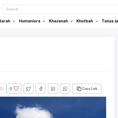
larah
Humaniora
Khazanah
Khutbah
Tanya 
0
Copy Link