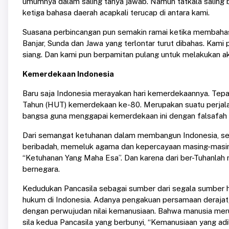
umumnya dalam saling tanya jawab. Namun tatkala saling b
ketiga bahasa daerah acapkali terucap di antara kami.
Suasana perbincangan pun semakin ramai ketika membahas 
Banjar, Sunda dan Jawa yang terlontar turut dibahas. Kami 
siang. Dan kami pun berpamitan pulang untuk melakukan ak
Kemerdekaan Indonesia
Baru saja Indonesia merayakan hari kemerdekaannya. Tepa
Tahun (HUT) kemerdekaan ke-80. Merupakan suatu perjala
bangsa guna menggapai kemerdekaan ini dengan falsafah 
Dari semangat ketuhanan dalam membangun Indonesia, set
beribadah, memeluk agama dan kepercayaan masing-masing 
“Ketuhanan Yang Maha Esa”. Dan karena dari ber-Tuhanla
bernegara.
Kedudukan Pancasila sebagai sumber dari segala sumber 
hukum di Indonesia. Adanya pengakuan persamaan derajat,
dengan perwujudan nilai kemanusiaan. Bahwa manusia me
sila kedua Pancasila yang berbunyi, “Kemanusiaan yang adi