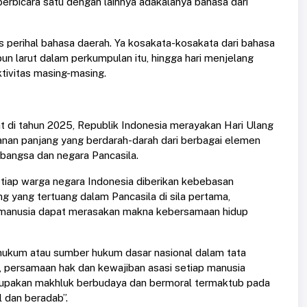
erbicara satu dengan lainnya adakalanya bahasa dari
perihal bahasa daerah. Ya kosakata-kosakata dari bahasa
pun larut dalam perkumpulan itu, hingga hari menjelang
tivitas masing-masing.
t di tahun 2025, Republik Indonesia merayakan Hari Ulang
nan panjang yang berdarah-darah dari berbagai elemen
bangsa dan negara Pancasila.
iap warga negara Indonesia diberikan kebebasan
yang tertuang dalam Pancasila di sila pertama,
h manusia dapat merasakan makna kebersamaan hidup
hukum atau sumber hukum dasar nasional dalam tata
 persamaan hak dan kewajiban asasi setiap manusia
rupakan makhluk berbudaya dan bermoral termaktub pada
l dan beradab”.