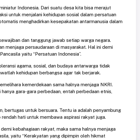
miniatur Indonesia. Dari suatu desa kita bisa merajut
ksi untuk menjalani kehidupan sosial dalam persatuan
a otomatis menghadirkan kesepakatan antarmanusia dalam
wajiban dan tanggung jawab setiap warga negara.
n menjaga persaudaraan di masyarakat. Hal ini demi
Pancasila yaitu “Persatuan Indonesia”.
leransi agama, sosial, dan budaya antarwarga tidak
Rawatlah kehidupan berbangsa agar tak berjarak.
. Memelihara kemerdekaan sama halnya menjaga NKRI.
i hanya gara-gara perbedaan, entah perbedaan etnis,
en, bertugas untuk bersuara. Tentu ia adalah penyambung
p rendah hati untuk membawa aspirasi rakyat juga.
n demi kebahagiaan rakyat, maka sama halnya menjaga
sila, yaitu “Kerakyatan yang dipimpin oleh hikmat