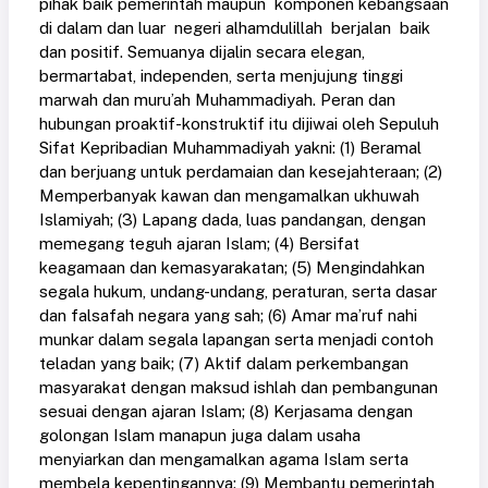
pihak baik pemerintah maupun komponen kebangsaan
di dalam dan luar negeri alhamdulillah berjalan baik
dan positif. Semuanya dijalin secara elegan,
bermartabat, independen, serta menjujung tinggi
marwah dan muru’ah Muhammadiyah. Peran dan
hubungan proaktif-konstruktif itu dijiwai oleh Sepuluh
Sifat Kepribadian Muhammadiyah yakni: (1) Beramal
dan berjuang untuk perdamaian dan kesejahteraan; (2)
Memperbanyak kawan dan mengamalkan ukhuwah
Islamiyah; (3) Lapang dada, luas pandangan, dengan
memegang teguh ajaran Islam; (4) Bersifat
keagamaan dan kemasyarakatan; (5) Mengindahkan
segala hukum, undang-undang, peraturan, serta dasar
dan falsafah negara yang sah; (6) Amar ma’ruf nahi
munkar dalam segala lapangan serta menjadi contoh
teladan yang baik; (7) Aktif dalam perkembangan
masyarakat dengan maksud ishlah dan pembangunan
sesuai dengan ajaran Islam; (8) Kerjasama dengan
golongan Islam manapun juga dalam usaha
menyiarkan dan mengamalkan agama Islam serta
membela kepentingannya; (9) Membantu pemerintah