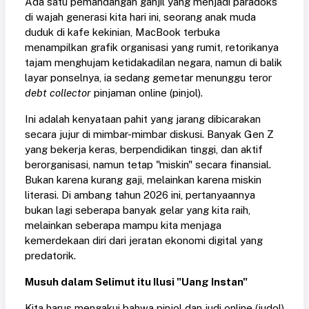
Ada satu pemandangan ganjil yang menjadi paradoks
di wajah generasi kita hari ini, seorang anak muda
duduk di kafe kekinian, MacBook terbuka
menampilkan grafik organisasi yang rumit, retorikanya
tajam menghujam ketidakadilan negara, namun di balik
layar ponselnya, ia sedang gemetar menunggu teror
debt collector
pinjaman online (pinjol).
Ini adalah kenyataan pahit yang jarang dibicarakan
secara jujur di mimbar-mimbar diskusi. Banyak Gen Z
yang bekerja keras, berpendidikan tinggi, dan aktif
berorganisasi, namun tetap "miskin" secara finansial.
Bukan karena kurang gaji, melainkan karena miskin
literasi. Di ambang tahun 2026 ini, pertanyaannya
bukan lagi seberapa banyak gelar yang kita raih,
melainkan seberapa mampu kita menjaga
kemerdekaan diri dari jeratan ekonomi digital yang
predatorik.
Musuh dalam Selimut itu Ilusi "Uang Instan"
Kita harus mengakui bahwa pinjol dan judi online (judol)