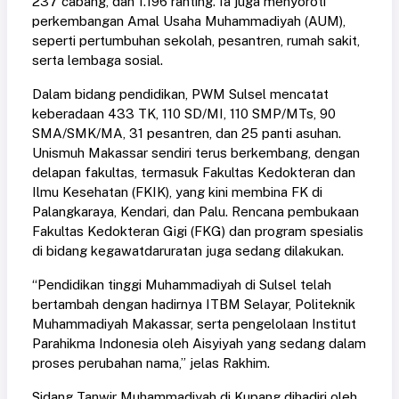
237 cabang, dan 1.196 ranting. Ia juga menyoroti
perkembangan Amal Usaha Muhammadiyah (AUM),
seperti pertumbuhan sekolah, pesantren, rumah sakit,
serta lembaga sosial.
Dalam bidang pendidikan, PWM Sulsel mencatat
keberadaan 433 TK, 110 SD/MI, 110 SMP/MTs, 90
SMA/SMK/MA, 31 pesantren, dan 25 panti asuhan.
Unismuh Makassar sendiri terus berkembang, dengan
delapan fakultas, termasuk Fakultas Kedokteran dan
Ilmu Kesehatan (FKIK), yang kini membina FK di
Palangkaraya, Kendari, dan Palu. Rencana pembukaan
Fakultas Kedokteran Gigi (FKG) dan program spesialis
di bidang kegawatdaruratan juga sedang dilakukan.
“Pendidikan tinggi Muhammadiyah di Sulsel telah
bertambah dengan hadirnya ITBM Selayar, Politeknik
Muhammadiyah Makassar, serta pengelolaan Institut
Parahikma Indonesia oleh Aisyiyah yang sedang dalam
proses perubahan nama,” jelas Rakhim.
Sidang Tanwir Muhammadiyah di Kupang dihadiri oleh