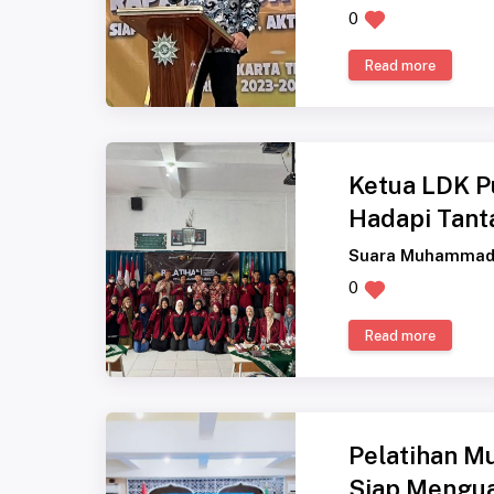
0
Read more
Ketua LDK P
Hadapi Tant
Suara Muhammad
0
Read more
Pelatihan Mu
Siap Mengua