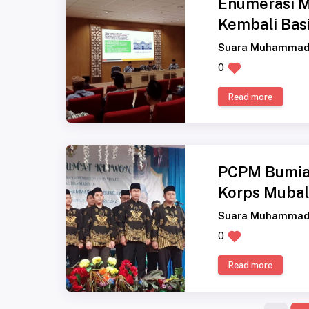
Enumerasi 
Kembali Bas
Suara Muhammad
0
Read more
PCPM Bumia
Korps Muba
Suara Muhammad
0
Read more