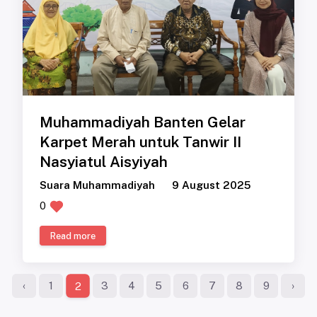
Muhammadiyah Banten Gelar
Karpet Merah untuk Tanwir II
Nasyiatul Aisyiyah
Suara Muhammadiyah
9 August 2025
0
Read more
‹
1
3
4
5
6
7
8
9
›
2