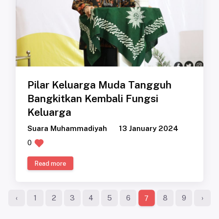
Pilar Keluarga Muda Tangguh
Bangkitkan Kembali Fungsi
Keluarga
Suara Muhammadiyah
13 January 2024
0
Read more
‹
1
2
3
4
5
6
8
9
›
7