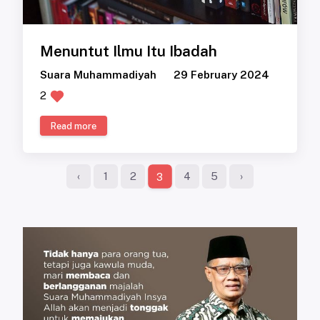
Menuntut Ilmu Itu Ibadah
Suara Muhammadiyah
29 February 2024
2
Read more
‹
1
2
4
5
›
3