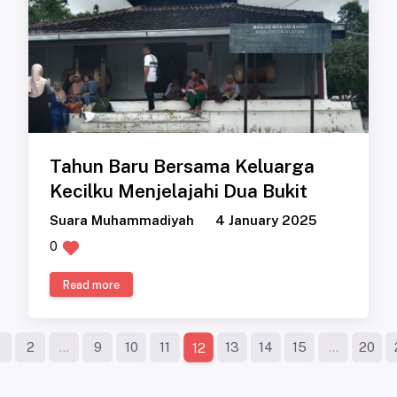
Tahun Baru Bersama Keluarga
Kecilku Menjelajahi Dua Bukit
Suara Muhammadiyah
4 January 2025
0
Read more
2
...
9
10
11
13
14
15
...
20
12