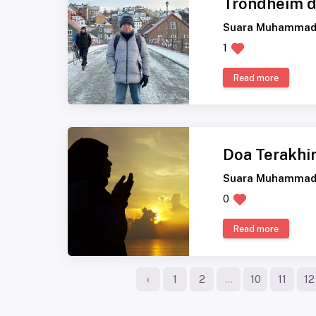
Trondheim d
Suara Muhammad
1
Read more
Doa Terakhi
Suara Muhammad
0
Read more
‹
1
2
...
10
11
12