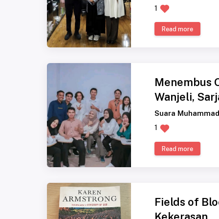
1
Read more
Menembus Om
Wanjeli, Sar
Suara Muhammad
1
Read more
Fields of B
Kekerasan