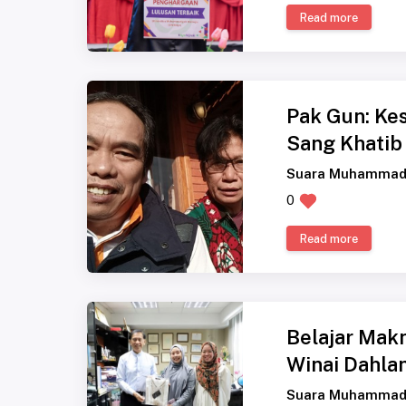
Read more
Pak Gun: Ke
Sang Khatib
Suara Muhammad
0
Read more
Belajar Makn
Winai Dahla
Suara Muhammad